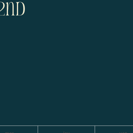
2nd
mer
jeu
ven