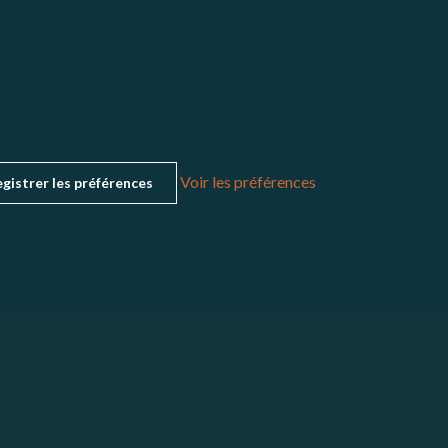
Voir les préférences
gistrer les préférences
4
mercredi
5
jeudi
6
ve
mars,
mars,
mars,
2026
2026
2026