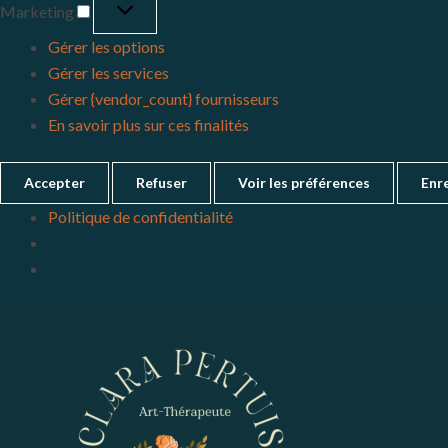
Marketing
Gérer les options
Gérer les services
Gérer {vendor_count} fournisseurs
En savoir plus sur ces finalités
Accepter
Refuser
Voir les préférences
Enre
Politique de confidentialité
Menu
2
lundi
3
mardi
mars,
mars,
2026
2026