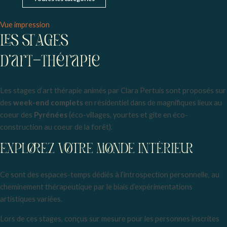
Vue
impression
LES STAGES
d'art-thérapie
Les stages d’art thérapie animés par Clara Pertuis sont proposés sur
des
week-end complets
en résidentiel dans de magnifiques lieux au
coeur des
Pyrénées
(éco-villages, yourtes et gîte en éco-
construction au coeur de la forêt).
EXPLOREZ VOTRE MONDE INTÉRIEUR
Ce sont des espaces-temps dédiés à l’introspection personnelle, au
cheminement thérapeutique par le biais d’expérimentations
artistiques variées.
Lors de ces stages, conçus sur mesure pour les personnes inscrites