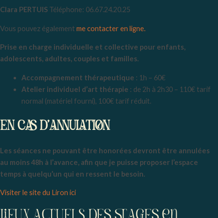
Clara PERTUIS
Téléphone: 06.67.24.20.25
Vous pouvez également
me contacter en ligne.
Prise en charge individuelle et collective pour enfants,
adolescents, adultes, couples et familles.
Accompagnement thérapeutique
: 1h – 60€
Atelier individuel d’art thérapie
: de 2h à 2h30 – 110€ tarif
normal (matériel fourni), 100€ tarif réduit.
EN CAS D’ANNULATION
Les séances ne pouvant être honorées devront être annulées
au moins 48h à l’avance, afin que je puisse proposer l’espace
temps à quelqu’un qui en ressent le besoin.
Visiter le site du Liron ici
LIEUx ACTUELs DES STAGES en