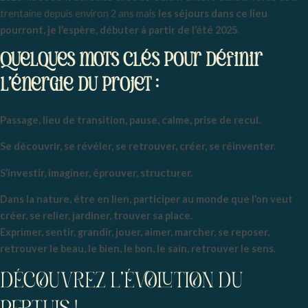
trentaine depuis environ 2 ans mais
les séjours dans ce lieu
pourront, je l’espère, débuter à partir de l’été 2025
.
Quelques mots clés pour définir
l’énergie du projet :
Passage, lieu de transition, pause, calme, prise de recul.
Se découvrir, se révéler, se retrouver, créer, se réinventer.
S’investir, imaginer, éprouver, structurer.
Dans la nature, être en lien, participer au monde que l’on veut
créer, se relier, jardiner, trouver sa place.
Exprimer, sentir, grandir, jouer, aimer, marcher, se reposer,
retrouver le beau, le bien, le bon, le sain, retrouver le sens.
DÉCOUVREZ L'ÉVOLUTION DU