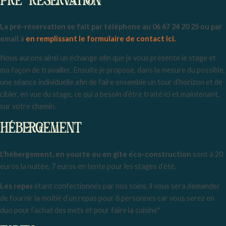
PRÉ-RÉSERVATION
La pré-réservation se fait par téléphone au 06 67 24 20 25 ou par
email à
en remplissant le formulaire de contact ici.
Nous aurons ainsi un échange afin que je vous présente le stage et
ma façon de travailler. Ensuite je propose, dans la mesure du possible,
une séance individuelle afin de faire ensemble un tour d’horizon et de
cibler, en vue du stage, ce qui a besoin d’être traité ici et maintenant,
sur votre chemin.
HÉBERGEMENT
L’hébergement, en yourte ou en gite éco-construction
sont à 20
euros la nuitée, 7 euros en tente pour les stages d’été.
Les repas
étant confectionnés par nos soins, il vous sera demander
de fournir la moitié d’un repas pour 8 personnes car vous serez en
duo pour l’achat des mets et pour faire la cuisine*