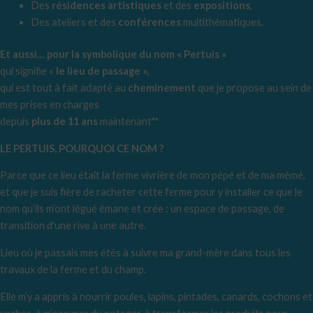
Des
résidences artistiques
et des
expositions
,
Des ateliers et des
conférences
multithématiques.
Et aussi… pour la symbolique du nom « Pertuis »
qui signifie «
le
lieu de passage »,
qui est tout à fait adapté au
cheminement
que je propose au sein de
mes prises en charges
depuis
plus de 11 ans
maintenant
**
LE PERTUIS, POURQUOI CE NOM ?
Parce que ce lieu était la ferme vivrière de mon pépé et de ma mémé,
et que je suis fière de racheter cette ferme pour y installer ce que le
nom qu’ils m’ont légué émane et crée : un espace de passage, de
transition d’une rive à une autre.
Lieu où je passais mes étés à suivre ma grand-mère dans tous les
travaux de la ferme et du champ.
Elle m’y a appris à nourrir poules, lapins, pintades, canards, cochons et