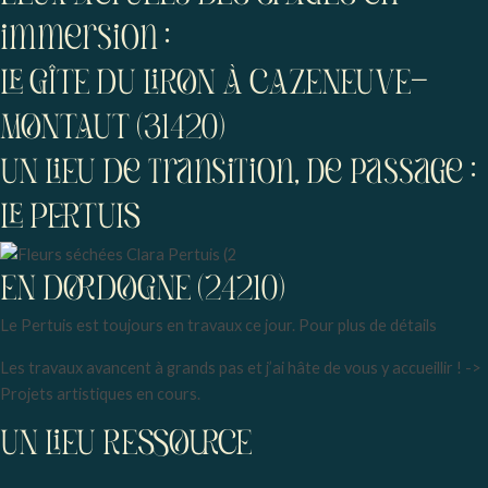
immersion :
LE GÎTE DU LIRON À CAZENEUVE-
MONTAUT (31420)
UN LIEU De transition, de passage :
LE PERTUIS
EN DORDOGNE (24210)
Le Pertuis est toujours en travaux ce jour. Pour plus de détails
Les travaux avancent à grands pas et j’ai hâte de vous y accueillir ! ->
Projets artistiques en cours.
UN LIEU RESSOURCE