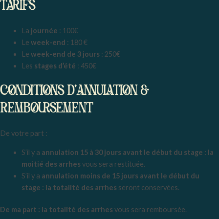
TARIFS
La
journée
: 100€
Le
week-end
: 180 €
Le
week-end de 3 jours
: 250€
Les
stages d’été
: 450€
CONDITIONS d’ANNULATION &
REMBOURSEMENT
De votre part :
S’il y a
annulation 15 à 30 jours avant le début du stage : la
moitié des arrhes
vous sera restituée.
S’il y a
annulation moins de 15 jours avant le début du
stage : la totalité des arrhes
seront conservées.
De ma part : la totalité des arrhes
vous sera remboursée.