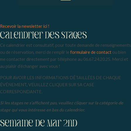
Menu
Recevoir la newsletter ici !
Calendrier deS stageS
Ce calendrier est consultatif, pour toute demande de renseignements
ou de réservation, merci de remplir le
formulaire de contact
ou bien
me contacter directement par téléphone au 06.67.24.20.25. Merci et
au plaisir d’échanger avec vous !
POUR AVOIR LES INFORMATIONS DÉTAILLÉES DE CHAQUE
ÉVÉNEMENT, VEUILLEZ CLIQUER SUR SA CASE
CORRESPONDANTE.
Si les stages ne s’affichent pas, veuillez cliquer sur la catégorie de
stage qui vous intéresse en bas du calendrier.
Semaine de Mar 2nd