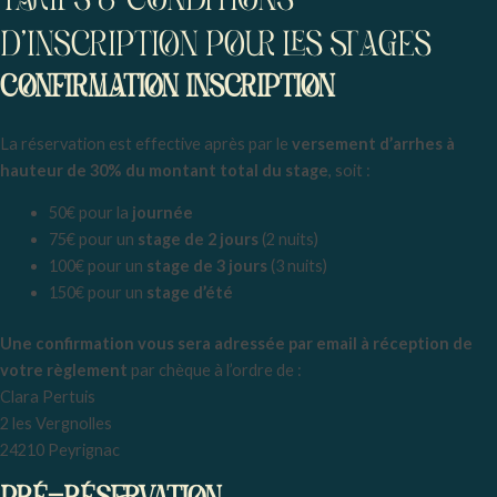
TARIFS & CONDITIONS
D'INSCRIPTION POUR LES STAGES
CONFIRMATION INSCRIPTION
La réservation est effective après par le
versement d’arrhes à
hauteur de 30% du montant total du stage
, soit :
50€ pour la
journée
75€ pour un
stage de 2 jours
(2 nuits)
100€ pour un
stage de 3 jours
(3 nuits)
150€ pour un
stage d’été
Une confirmation vous sera adressée par email à réception de
votre règlement
par chèque à l’ordre de :
Clara Pertuis
2 les Vergnolles
24210 Peyrignac