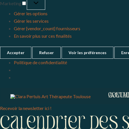
Marketing
Gérer les options
Gérer les services
Gérer {vendor_count} fournisseurs
En savoir plus sur ces finalités
Accepter
Refuser
Voir les préférences
Enre
Politique de confidentialité
Menu
9
lundi
10
mardi
ACCUEI
CONTA
mars,
mars,
2026
2026
Recevoir la newsletter ici !
Calendrier deS 