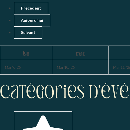
Précédent
Aujourd’hui
Suivant
lun
mar
Mar 9, '26
Mar 10, '26
Mar 11, '2
Catégories d’év