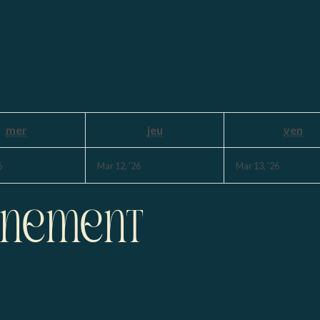
mer
jeu
ven
6
Mar 12, '26
Mar 13, '26
ènement