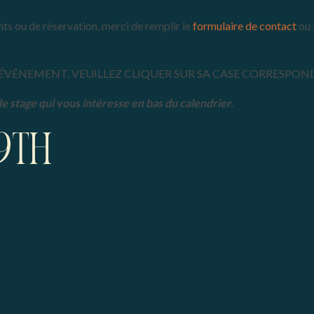
ts ou de réservation, merci de remplir le
formulaire de contact
ou 
ÉVÉNEMENT, VEUILLEZ CLIQUER SUR SA CASE CORRESPON
 de stage qui vous intéresse en bas du calendrier.
9th