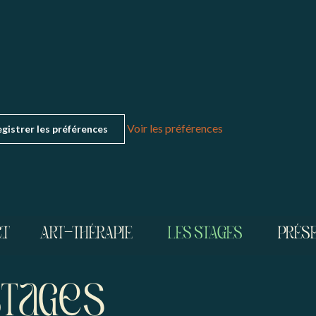
Voir les préférences
gistrer les préférences
11
mercredi
12
jeudi
13
ve
L
CT
ART-THÉRAPIE
LES STAGES
PRÉSE
mars,
mars,
mars,
2026
2026
2026
stageS