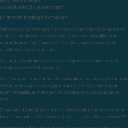
mes prises en charges
depuis
plus de 11 ans
maintenant
**
LE PERTUIS, POURQUOI CE NOM ?
Parce que ce lieu était la ferme vivrière de mon pépé et de ma mémé,
et que je suis fière de racheter cette ferme pour y installer ce que le
nom qu’ils m’ont légué émane et crée : un espace de passage, de
transition d’une rive à une autre.
Lieu où je passais mes étés à suivre ma grand-mère dans tous les
travaux de la ferme et du champ.
Elle m’y a appris à nourrir poules, lapins, pintades, canards, cochons et
vaches, à m’occuper du potager, à transformer les produits pour
nourrir la famille, du fromage frais au foie gras en passant par les
noix…
Depuis mes 18 ans, je dis : « Ah oui, dans l’étable on pourrait créer un
lieu de spectacle !! » Eh bien voilà, le rêve se réalise 20 ans plus tard !!
Je serai donc la 5éme génération de Pertuis à tenir et à faire vivre