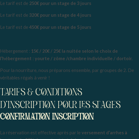
Le tarif est de
25
0€ pour un stage de 3 jours
Le tarif est de
32
0€ pour un stage de 4 jours
Le tarif est de
450
€ pour un stage de 5 jours
Hébergement :
15
€ / 20€ / 25€ la nuitée selon le choix de
l’hébergement : yourte / zôme /chambre individuelle / dortoir.
Pour la nourriture, nous préparons ensemble, par groupes de 2. De
véritables régals à venir !
TARIFS & CONDITIONS
D'INSCRIPTION POUR LES STAGES
CONFIRMATION INSCRIPTION
La réservation est effective après par le
versement d’arrhes à