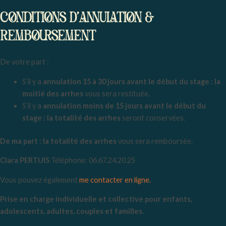
CONDITIONS d’ANNULATION &
REMBOURSEMENT
De votre part :
S’il y a
annulation 15 à 30 jours avant le début du stage : la
moitié des arrhes
vous sera restituée.
S’il y a
annulation moins de 15 jours avant le début du
stage : la totalité des arrhes
seront conservées.
De ma part : la totalité des arrhes
vous sera remboursée.
Clara PERTUIS
Téléphone: 06.67.24.20.25
Vous pouvez également
me contacter en ligne.
Prise en charge individuelle et collective pour enfants,
adolescents, adultes, couples et familles.