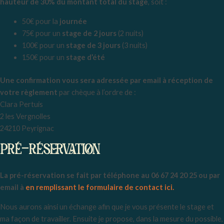
hauteur de 30% du montant total du stage
, soit :
50€ pour la
journée
75€ pour un
stage de 2 jours
(2 nuits)
100€ pour un
stage de 3 jours
(3 nuits)
150€ pour un
stage d’été
Une confirmation vous sera adressée par email à réception de
votre règlement
par chèque à l’ordre de :
Clara Pertuis
2 les Vergnolles
24210 Peyrignac
PRÉ-RÉSERVATION
La pré-réservation se fait par téléphone au 06 67 24 20 25 ou par
email à
en remplissant le formulaire de contact ici.
Nous aurons ainsi un échange afin que je vous présente le stage et
ma façon de travailler. Ensuite je propose, dans la mesure du possible,