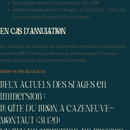
Accompagnement thérapeutique
: 1h – 60€
Atelier individuel d’art thérapie
: de 2h à 2h30 – 110€ tarif
normal (matériel fourni), 100€ tarif réduit.
EN CAS D’ANNULATION
Les séances ne pouvant être honorées devront être annulées
au moins 48h à l’avance, afin que je puisse proposer l’espace
temps à quelqu’un qui en ressent le besoin.
Visiter le site du Liron ici
LIEUx ACTUELs DES STAGES en
immersion :
LE GÎTE DU LIRON À CAZENEUVE-
MONTAUT (31420)