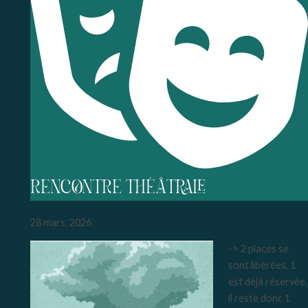
RENCONTRE THÉÂTRALE
28 mars, 2026
-> 2 places se
sont libérées, 1
est déjà réservée,
il reste donc 1