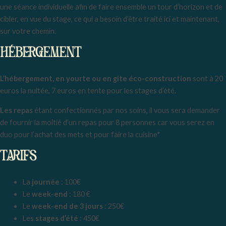
une séance individuelle afin de faire ensemble un tour d’horizon et de
cibler, en vue du stage, ce qui a besoin d’être traité ici et maintenant,
sur votre chemin.
HÉBERGEMENT
L’hébergement, en yourte ou en gite éco-construction
sont à 20
euros la nuitée, 7 euros en tente pour les stages d’été.
Les repas
étant confectionnés par nos soins, il vous sera demander
de fournir la moitié d’un repas pour 8 personnes car vous serez en
duo pour l’achat des mets et pour faire la cuisine*
TARIFS
La
journée
: 100€
Le
week-end
: 180 €
Le
week-end de 3 jours
: 250€
Les
stages d’été
: 450€