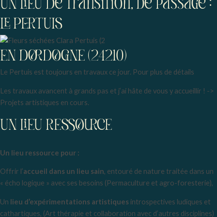
UN LIEU De transition, de passage :
LE PERTUIS
EN DORDOGNE (24210)
Le Pertuis est toujours en travaux ce jour. Pour plus de détails
Les travaux avancent à grands pas et j’ai hâte de vous y accueillir ! ->
Projets artistiques en cours.
UN LIEU RESSOURCE
Un lieu ressource pour :
Offrir l’
accueil dans un lieu sain
, entouré de nature traitée dans un
« écho logique » avec ses besoins (Permaculture et agro-foresterie),
Un
lieu d’expérimentations artistiques
introspectives ludiques et
cathartiques, (Art thérapie et collaboration avec d’autres disciplines)