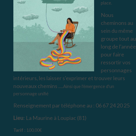
place.
Nous
cheminons au
sein du même
groupe tout au
long de l'année
pour faire
ressortir vos
personnages
intérieurs, les laisser s'exprimer et trouver leurs
nouveaux chemins ....
Ainsi que l'émergence d'un
personnage unifié
Renseignement par téléphone au : 06 67 24 20 25
Lieu
: La Maurine à Loupiac (81)
Tarif
: 100,00€