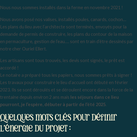
Nous nous sommes installés dans la ferme en novembre 2021 !
Nous avons posé nos valises, installés poules, canards, cochon…
Les plans du lieu avec l’architecte sont terminés, envoyés pour la
demande de permis de construire, les plans du contour de la maison
en permaculture, gestion de l’eau…. sont en train d’être dessinés par
notre cher Ouriel Ellert.
Les artisans sont tous trouvés, les devis sont signés, le prêt est
accordé !
Le notaire a préparé tous les papiers, nous sommes prêts à signer !
Les travaux pour construire le lieu d’accueil ont débuté en février
2023. Ils se sont déroulés et se déroulent encore dans la force de la
trentaine depuis environ 2 ans mais
les séjours dans ce lieu
pourront, je l’espère, débuter à partir de l’été 2025
.
Quelques mots clés pour définir
l’énergie du projet :