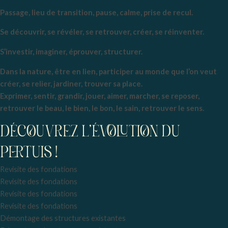
Passage, lieu de transition, pause, calme, prise de recul.
Se découvrir, se révéler, se retrouver, créer, se réinventer.
S’investir, imaginer, éprouver, structurer.
Dans la nature, être en lien, participer au monde que l’on veut
créer, se relier, jardiner, trouver sa place.
Exprimer, sentir, grandir, jouer, aimer, marcher, se reposer,
retrouver le beau, le bien, le bon, le sain, retrouver le sens.
DÉCOUVREZ L'ÉVOLUTION DU
PERTUIS !
Revisite des fondations
Revisite des fondations
Revisite des fondations
Revisite des fondations
Démontage des structures existantes