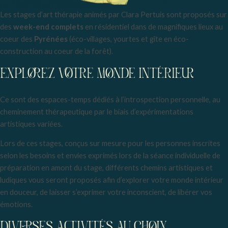
Les stages d’art thérapie animés par Clara Pertuis sont proposés sur
des
week-end complets
en résidentiel dans de magnifiques lieux au
coeur des
Pyrénées
(éco-villages, yourtes et gîte en éco-
construction au coeur de la forêt).
EXPLOREZ VOTRE MONDE INTÉRIEUR
Ce sont des espaces-temps dédiés à l’introspection personnelle, au
cheminement thérapeutique par le biais d’expérimentations
artistiques variées.
Lors de ces stages, conçus sur mesure pour les personnes inscrites
selon les besoins et envies exprimés lors de la séance individuelle de
préparation en amont du stage, différents chemins artistiques et
ludiques vous seront proposés afin d’explorer votre monde intérieur
en douceur, de laisser s’exprimer votre inconscient, de libérer vos
émotions.
DIVERSES ACTIVITÉS AU CHOIX