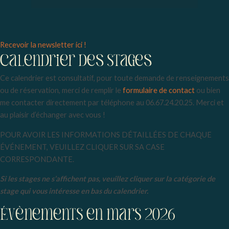
Menu
Recevoir la newsletter ici !
Calendrier deS stageS
Ce calendrier est consultatif, pour toute demande de renseignements
ou de réservation, merci de remplir le
formulaire de contact
ou bien
me contacter directement par téléphone au 06.67.24.20.25. Merci et
au plaisir d’échanger avec vous !
POUR AVOIR LES INFORMATIONS DÉTAILLÉES DE CHAQUE
ÉVÉNEMENT, VEUILLEZ CLIQUER SUR SA CASE
CORRESPONDANTE.
Si les stages ne s’affichent pas, veuillez cliquer sur la catégorie de
stage qui vous intéresse en bas du calendrier.
Évènements en mars 2026