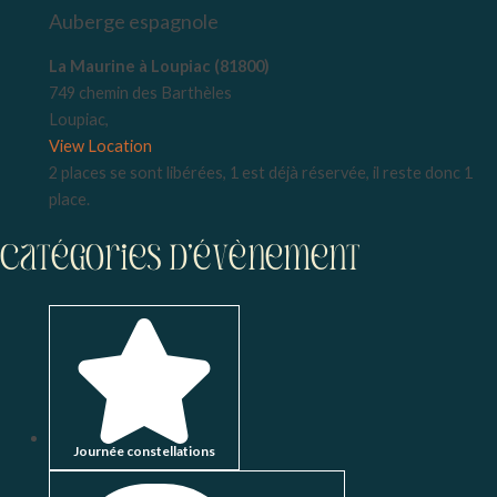
Auberge espagnole
La Maurine à Loupiac (81800)
749 chemin des Barthèles
Loupiac
,
View Location
2 places se sont libérées, 1 est déjà réservée, il reste donc 1
place.
Catégories d’évènement
Journée constellations