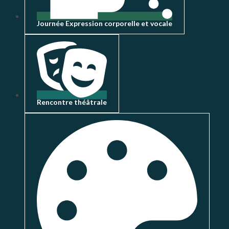
Journée Expression corporelle et vocale
Rencontre théâtrale