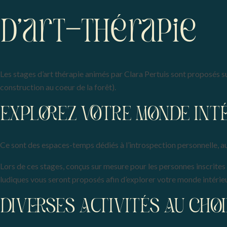
d'art-thérapie
Les stages d’art thérapie animés par Clara Pertuis sont proposés s
construction au coeur de la forêt).
EXPLOREZ VOTRE MONDE INTÉ
Ce sont des espaces-temps dédiés à l’introspection personnelle, a
Lors de ces stages, conçus sur mesure pour les personnes inscrites 
ludiques vous seront proposés afin d’explorer votre monde intérieur
DIVERSES ACTIVITÉS AU CHO