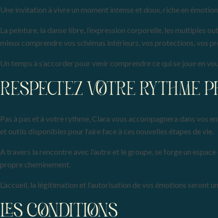
Une invitation à vivre un moment intense et doux, riche en émotions
La peinture, la danse libre, l’expression corporelle, les multiples o
mieux comprendre vos schémas intérieurs, vos protections, vos p
Un temps à s’accorder pour venir comprendre ce qui se joue en vous
RESPECTEZ VOTRE RYTHME P
Pas à pas et à votre rythme, Clara vous accompagnera dans vos en
et outils disponibles pour faire face à ces nouvelles étapes de vie.
A travers la rencontre avec l’autre et le groupe, se forge un espac
propre cheminement.
L’accueil, la légitimation et l’autorisation de vos émotions seront
LES CONDITIONS