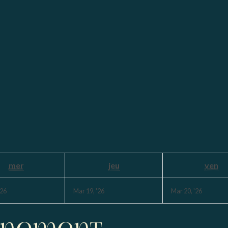
mer
jeu
ven
'26
Mar 19, '26
Mar 20, '26