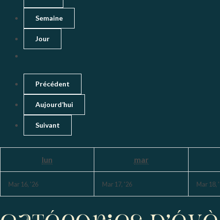
Semaine
Jour
Précédent
Aujourd’hui
Suivant
lun
mar
Mar 16, '26
Mar 17, '26
Mar 18, 