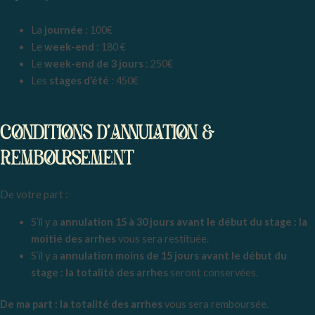
La
journée
: 100€
Le
week-end
: 180 €
Le
week-end de 3 jours
: 250€
Les
stages d’été
: 450€
CONDITIONS d’ANNULATION &
REMBOURSEMENT
De votre part :
S’il y a
annulation 15 à 30 jours avant le début du stage : la
moitié des arrhes
vous sera restituée.
S’il y a
annulation moins de 15 jours avant le début du
stage : la totalité des arrhes
seront conservées.
De ma part : la totalité des arrhes
vous sera remboursée.