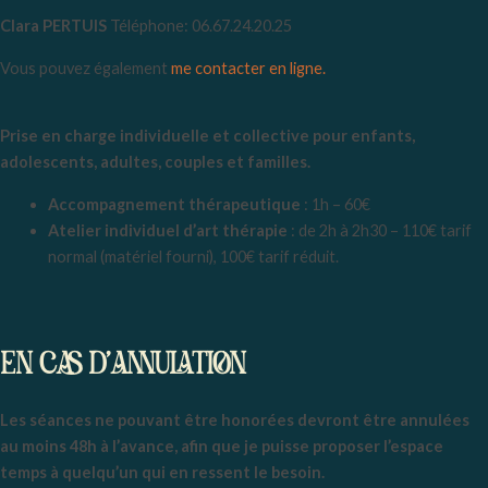
Clara PERTUIS
Téléphone: 06.67.24.20.25
Vous pouvez également
me contacter en ligne.
Prise en charge individuelle et collective pour enfants,
adolescents, adultes, couples et familles.
Accompagnement thérapeutique
: 1h – 60€
Atelier individuel d’art thérapie
: de 2h à 2h30 – 110€ tarif
normal (matériel fourni), 100€ tarif réduit.
EN CAS D’ANNULATION
Les séances ne pouvant être honorées devront être annulées
au moins 48h à l’avance, afin que je puisse proposer l’espace
temps à quelqu’un qui en ressent le besoin.