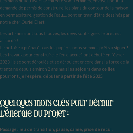
Les plans du lieu avec l’architecte sont terminés, envoyés pour la
demande de permis de construire, les plans du contour de la maison
en permaculture, gestion de l’eau…. sont en train d’être dessinés par
notre cher Ouriel Ellert.
Les artisans sont tous trouvés, les devis sont signés, le prêt est
accordé !
Le notaire a préparé tous les papiers, nous sommes prêts à signer !
Les travaux pour construire le lieu d’accueil ont débuté en février
2023. Ils se sont déroulés et se déroulent encore dans la force de la
trentaine depuis environ 2 ans mais
les séjours dans ce lieu
pourront, je l’espère, débuter à partir de l’été 2025
.
Quelques mots clés pour définir
l’énergie du projet :
Passage, lieu de transition, pause, calme, prise de recul.