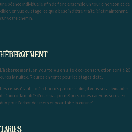
une séance individuelle afin de faire ensemble un tour d’horizon et de
cibler, en vue du stage, ce qui a besoin d’être traité ici et maintenant,
sur votre chemin.
HÉBERGEMENT
L’hébergement, en yourte ou en gite éco-construction
sont à 20
euros la nuitée, 7 euros en tente pour les stages d’été.
Les repas
étant confectionnés par nos soins, il vous sera demander
de fournir la moitié d’un repas pour 8 personnes car vous serez en
duo pour l’achat des mets et pour faire la cuisine*
TARIFS