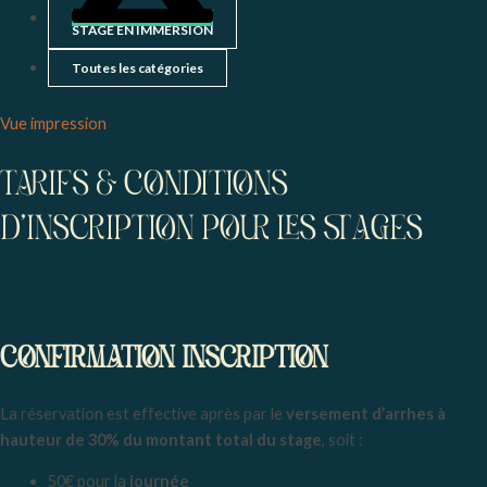
STAGE EN IMMERSION
Toutes les catégories
Vue
impression
TARIFS & CONDITIONS
D'INSCRIPTION POUR LES STAGES
CONFIRMATION INSCRIPTION
La réservation est effective après par le
versement d’arrhes à
hauteur de 30% du montant total du stage
, soit :
50€ pour la
journée