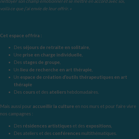
nettoyer son champ émotionnel et se mettre en accord avec soi,
voilà ce que j’ai envie de leur offrir. »
Cet espace offrira :
Des
séjours de retraite en solitaire
,
Une
prise en charge individuelle
,
Des
stages de groupe
,
Un
lieu de recherche en art thérapie
,
Un
espace de création d’outils thérapeutiques en art
thérapie
Des
cours
et des
ateliers
hebdomadaires.
Mais aussi pour
accueillir la culture
en nos murs et pour faire vivre
nos campagnes :
Des
résidences artistiques
et des
expositions
,
Des ateliers et des
conférences
multithématiques.