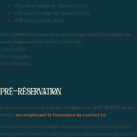
75€ pour un
stage de 2 jours
(2 nuits)
100€ pour un
stage de 3 jours
(3 nuits)
150€ pour un
stage d’été
Une confirmation vous sera adressée par email à réception de
votre règlement
par chèque à l’ordre de :
Clara Pertuis
2 les Vergnolles
24210 Peyrignac
PRÉ-RÉSERVATION
La pré-réservation se fait par téléphone au 06 67 24 20 25 ou par
email à
en remplissant le formulaire de contact ici.
Nous aurons ainsi un échange afin que je vous présente le stage et
ma façon de travailler. Ensuite je propose, dans la mesure du possible,