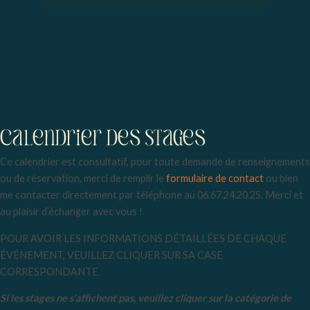
Menu
Calendrier deS stageS
Ce calendrier est consultatif, pour toute demande de renseignements
ou de réservation, merci de remplir le
formulaire de contact
ou bien
me contacter directement par téléphone au 06.67.24.20.25. Merci et
au plaisir d’échanger avec vous !
POUR AVOIR LES INFORMATIONS DÉTAILLÉES DE CHAQUE
ÉVÉNEMENT, VEUILLEZ CLIQUER SUR SA CASE
CORRESPONDANTE.
Si les stages ne s’affichent pas, veuillez cliquer sur la catégorie de