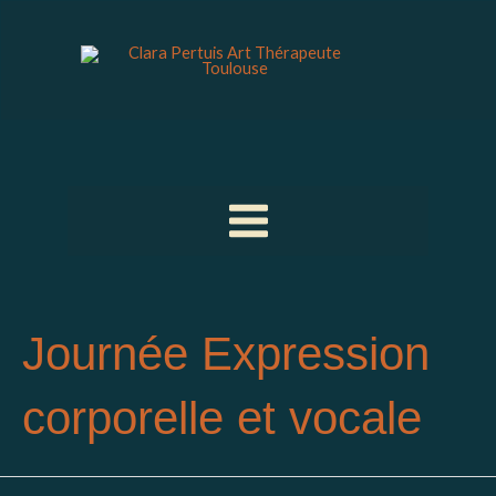
Aller
Rechercher :
au
contenu
Main
Menu
Journée Expression
corporelle et vocale