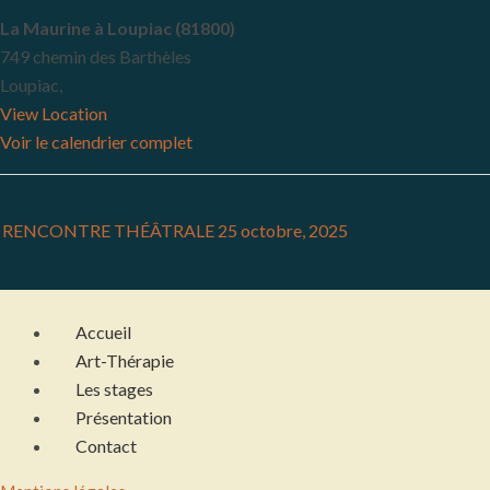
La Maurine à Loupiac (81800)
749 chemin des Barthèles
Loupiac
,
View Location
Voir le calendrier complet
RENCONTRE THÉÂTRALE
25 octobre, 2025
Accueil
Art-Thérapie
Les stages
Présentation
Contact