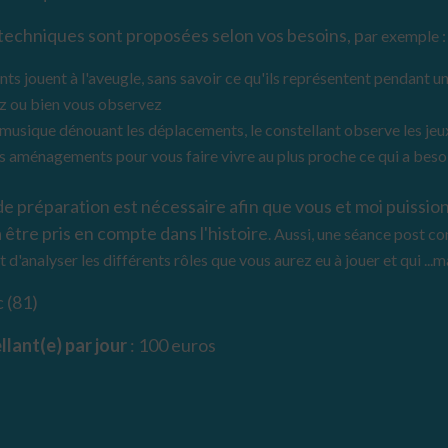
techniques sont proposées selon vos besoins, p
ar exemple :
nts jouent à l'aveugle, sans savoir ce qu'ils représentent pendant 
z ou bien vous observez
a musique dénouant les déplacements, le constellant observe les jeu
es aménagements pour vous faire vivre au plus proche ce qui a besoi
e préparation est nécessaire afin que vous et moi puission
être pris en compte dans l'histoire
. Aussi, une séance post c
t d'analyser les différents rôles que vous aur
ez
eu à jouer et qui ...ma
 (81)
llant(e) par jour
: 100 euros