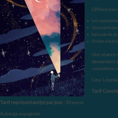
Différentes 
Les représenta
Vous participe
Sans parole, l
Et bien d'autr
Une séance d
demandent à 
constellation e
Lieu: Loupiac
Tarif Conste
Tarif représentant(e) par jour
: 50 euros
Auberge espagnole