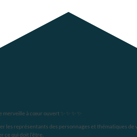
 merveille à cœur ouvert ✨ ✨ ✨ ✨
er les représentants des personnages et thématiques de vot
 ce qui doit l'être.