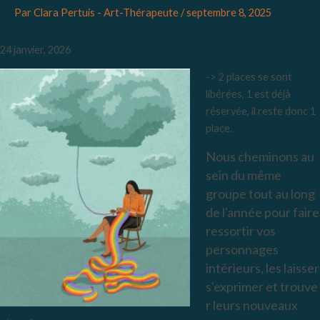
Par
Clara Pertuis - Art-Thérapeute
/
septembre 8, 2025
24 janvier, 2026
-> 2 places se sont
libérées, 1 est déjà
réservée, il reste donc 1
place.
Nous cheminons au
sein du même
groupe tout au long
de l'année pour faire
ressortir vos
personnages
intérieurs, les laisser
s'exprimer et trouve
r leurs nouveaux