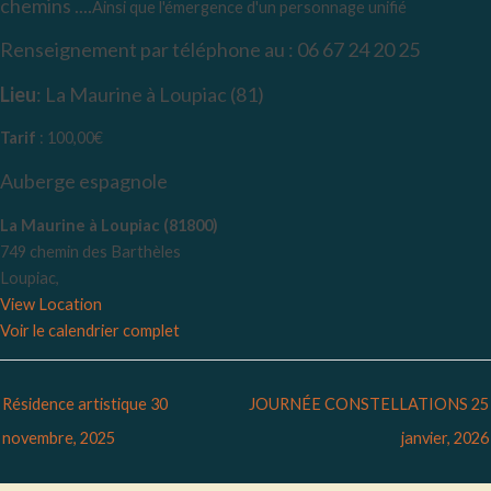
chemins ....
Ainsi que l'émergence d'un personnage unifié
Renseignement par téléphone au : 06 67 24 20 25
Lieu
: La Maurine à Loupiac (81)
Tarif
: 100,00€
Auberge espagnole
La Maurine à Loupiac (81800)
749 chemin des Barthèles
Loupiac
,
View Location
Voir le calendrier complet
Résidence artistique
30
JOURNÉE CONSTELLATIONS
25
novembre, 2025
janvier, 2026