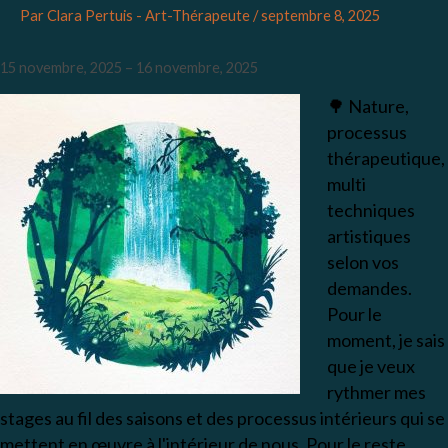
Par
Clara Pertuis - Art-Thérapeute
/
septembre 8, 2025
15 novembre, 2025
–
16 novembre, 2025
🌳 Nature,
processus
thérapeutique,
multi
techniques
artistiques
selon vos
demandes.
Pour le
moment, je sais
que je veux
rythmer mes
stages au fil des saisons et des processus intérieurs qui se
mettent en œuvre à l'intérieur de nous.
Pour le reste,