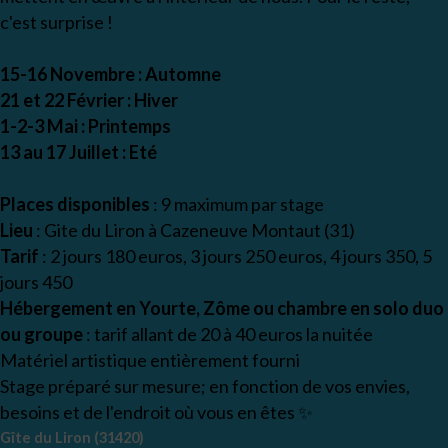
c'est surprise !
15-16 Novembre : Automne
21 et 22 Février : Hiver
1-2-3 Mai : Printemps
13 au 17 Juillet : Eté
Places disponibles
: 9 maximum par stage
Lieu
: Gite du Liron à Cazeneuve Montaut (31)
Tarif
: 2 jours 180 euros, 3 jours 250 euros, 4 jours 350, 5
jours 450
Hébergement en Yourte, Zôme ou chambre en solo duo
ou groupe
: tarif allant de 20 à 40 euros la nuitée
Matériel artistique entièrement fourni
Stage préparé sur mesure; en fonction de vos envies,
besoins et de l'endroit où vous en êtes ✨
Gîte du Liron (31420)