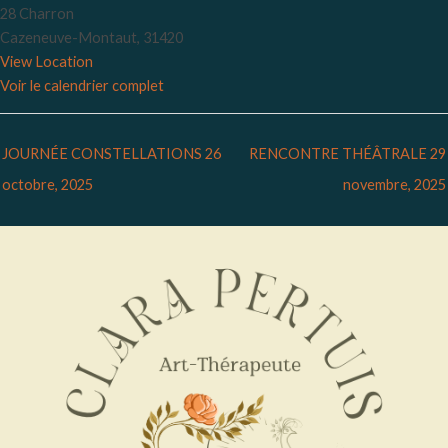
28 Charron
Cazeneuve-Montaut
,
31420
View Location
Voir le calendrier complet
JOURNÉE CONSTELLATIONS
26
RENCONTRE THÉÂTRALE
29
octobre, 2025
novembre, 2025